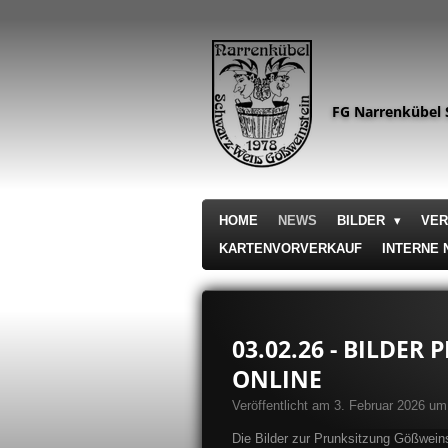
Zum
Hauptinhalt
springen
FG Narrenkübel 
HOME
NEWS
BILDER
VE
KARTENVORVERKAUF
INTERNE
03.02.26 - BILDE
NLINE
Veröffentlicht am 3. Februar 2026 um
Die Bilder zur Prunksitzung Gößweins