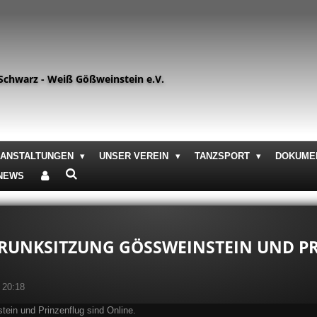
Schwarz - Weiß Gößweinstein e.V.
RANSTALTUNGEN
UNSER VEREIN
TANZSPORT
DOKUME
 NEWS
R PRUNKSITZUNG GÖSSWEINSTEIN UND PR
 20:18
tein und Prinzenflug sind Online.