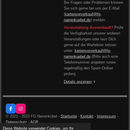
Bei Fragen oder Problemen können
Sie sich gerne bei uns per E-Mail
(
kartenvorverkauf@fg-
narrenkuebel.de
) melden.
Veranstaltung Ausverkauft?
Prüfe
die Verfügbarkeit unserer anderen
Veranstaltungen oder lass Dich
gerne auf die Warteliste setzen
unter:
kartenvorverkauf@fg-
narrenkuebel.de
(Bitte auch eine
Telefonnummer angeben sowie
regelmäßig den Spam-Ordner
prüfen).
Details anzeigen
F
I
a
n
© 2021 - 2022 FG Narrenkübel -
Startseite
-
Kontakt
-
Impressum
-
c
s
Datenschutz
-
AGB
e
t
b
a
Diese Website verwendet Cookies, um Ihr