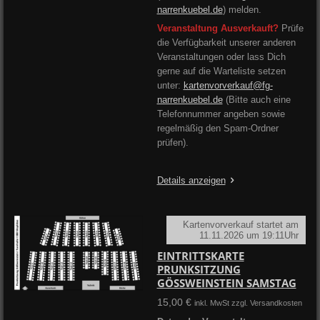
narrenkuebel.de
) melden.
Veranstaltung Ausverkauft?
Prüfe
die Verfügbarkeit unserer anderen
Veranstaltungen oder lass Dich
gerne auf die Warteliste setzen
unter:
kartenvorverkauf@fg-
narrenkuebel.de
(Bitte auch eine
Telefonnummer angeben sowie
regelmäßig den Spam-Ordner
prüfen).
Details anzeigen
Kartenvorverkauf startet am
11.11.2026 um 19:11Uhr
EINTRITTSKARTE
PRUNKSITZUNG
GÖSSWEINSTEIN SAMSTAG
15,00 €
inkl. MwSt zzgl. Versandkosten